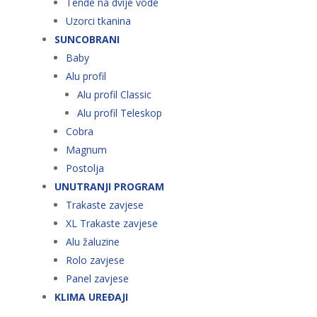
Tende na dvije vode
Uzorci tkanina
SUNCOBRANI
Baby
Alu profil
Alu profil Classic
Alu profil Teleskop
Cobra
Magnum
Postolja
UNUTRANJI PROGRAM
Trakaste zavjese
XL Trakaste zavjese
Alu žaluzine
Rolo zavjese
Panel zavjese
KLIMA UREĐAJI